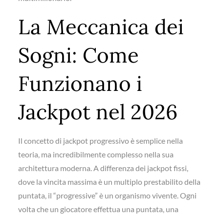
La Meccanica dei
Sogni: Come
Funzionano i
Jackpot nel 2026
Il concetto di jackpot progressivo è semplice nella
teoria, ma incredibilmente complesso nella sua
architettura moderna. A differenza dei jackpot fissi,
dove la vincita massima è un multiplo prestabilito della
puntata, il “progressive” è un organismo vivente. Ogni
volta che un giocatore effettua una puntata, una