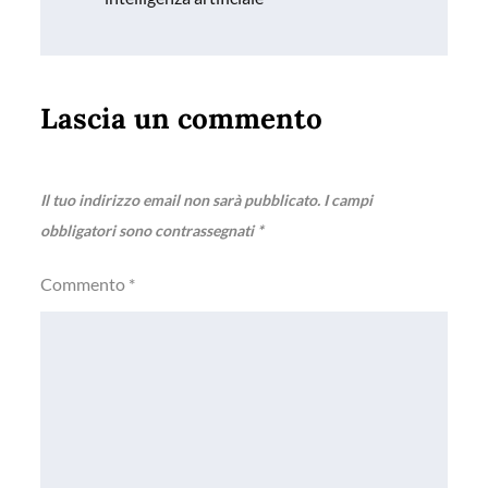
articoli
Lascia un commento
Il tuo indirizzo email non sarà pubblicato.
I campi
obbligatori sono contrassegnati
*
Commento
*