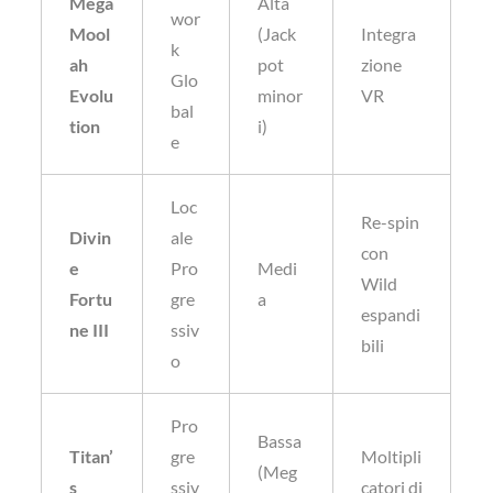
Mega
Alta
wor
Mool
(Jack
Integra
k
ah
pot
zione
Glo
Evolu
minor
VR
bal
tion
i)
e
Loc
Re-spin
Divin
ale
con
e
Pro
Medi
Wild
Fortu
gre
a
espandi
ne III
ssiv
bili
o
Pro
Bassa
Titan’
gre
Moltipli
(Meg
s
ssiv
catori di