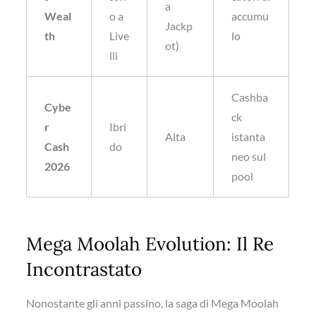
a
Weal
o a
accumu
Jackp
th
Live
lo
ot)
lli
Cashba
Cybe
ck
r
Ibri
Alta
istanta
Cash
do
neo sul
2026
pool
Mega Moolah Evolution: Il Re
Incontrastato
Nonostante gli anni passino, la saga di Mega Moolah