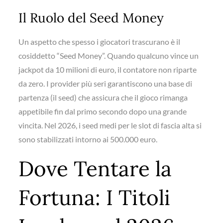
Il Ruolo del Seed Money
Un aspetto che spesso i giocatori trascurano è il
cosiddetto “Seed Money”. Quando qualcuno vince un
jackpot da 10 milioni di euro, il contatore non riparte
da zero. I provider più seri garantiscono una base di
partenza (il seed) che assicura che il gioco rimanga
appetibile fin dal primo secondo dopo una grande
vincita. Nel 2026, i seed medi per le slot di fascia alta si
sono stabilizzati intorno ai 500.000 euro.
Dove Tentare la
Fortuna: I Titoli