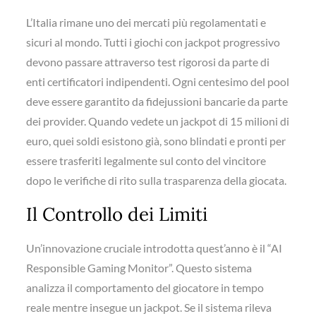
L’Italia rimane uno dei mercati più regolamentati e
sicuri al mondo. Tutti i giochi con jackpot progressivo
devono passare attraverso test rigorosi da parte di
enti certificatori indipendenti. Ogni centesimo del pool
deve essere garantito da fidejussioni bancarie da parte
dei provider. Quando vedete un jackpot di 15 milioni di
euro, quei soldi esistono già, sono blindati e pronti per
essere trasferiti legalmente sul conto del vincitore
dopo le verifiche di rito sulla trasparenza della giocata.
Il Controllo dei Limiti
Un’innovazione cruciale introdotta quest’anno è il “AI
Responsible Gaming Monitor”. Questo sistema
analizza il comportamento del giocatore in tempo
reale mentre insegue un jackpot. Se il sistema rileva