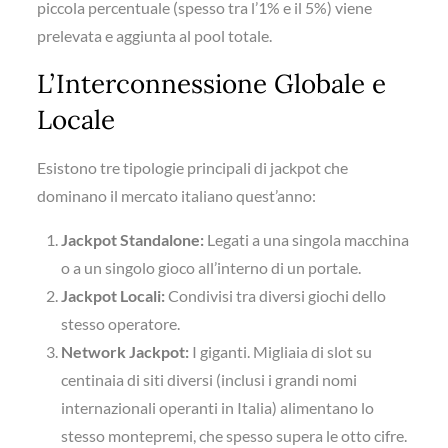
piccola percentuale (spesso tra l’1% e il 5%) viene
prelevata e aggiunta al pool totale.
L’Interconnessione Globale e
Locale
Esistono tre tipologie principali di jackpot che
dominano il mercato italiano quest’anno:
Jackpot Standalone:
Legati a una singola macchina
o a un singolo gioco all’interno di un portale.
Jackpot Locali:
Condivisi tra diversi giochi dello
stesso operatore.
Network Jackpot:
I giganti. Migliaia di slot su
centinaia di siti diversi (inclusi i grandi nomi
internazionali operanti in Italia) alimentano lo
stesso montepremi, che spesso supera le otto cifre.