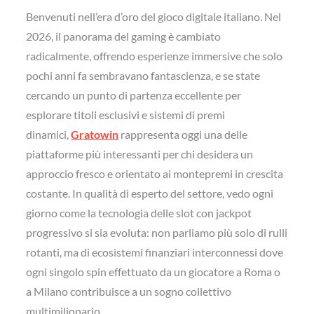
Benvenuti nell’era d’oro del gioco digitale italiano. Nel
2026, il panorama del gaming è cambiato
radicalmente, offrendo esperienze immersive che solo
pochi anni fa sembravano fantascienza, e se state
cercando un punto di partenza eccellente per
esplorare titoli esclusivi e sistemi di premi
dinamici,
Gratowin
rappresenta oggi una delle
piattaforme più interessanti per chi desidera un
approccio fresco e orientato ai montepremi in crescita
costante. In qualità di esperto del settore, vedo ogni
giorno come la tecnologia delle slot con jackpot
progressivo si sia evoluta: non parliamo più solo di rulli
rotanti, ma di ecosistemi finanziari interconnessi dove
ogni singolo spin effettuato da un giocatore a Roma o
a Milano contribuisce a un sogno collettivo
multimilionario.