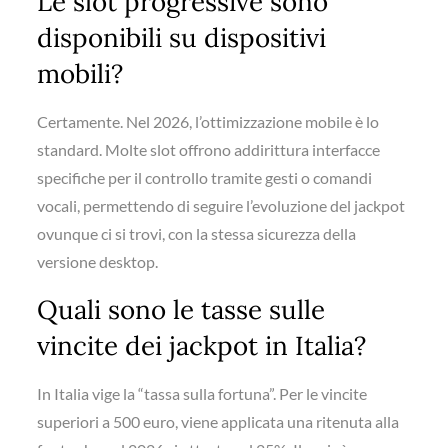
Le slot progressive sono
disponibili su dispositivi
mobili?
Certamente. Nel 2026, l’ottimizzazione mobile è lo
standard. Molte slot offrono addirittura interfacce
specifiche per il controllo tramite gesti o comandi
vocali, permettendo di seguire l’evoluzione del jackpot
ovunque ci si trovi, con la stessa sicurezza della
versione desktop.
Quali sono le tasse sulle
vincite dei jackpot in Italia?
In Italia vige la “tassa sulla fortuna”. Per le vincite
superiori a 500 euro, viene applicata una ritenuta alla