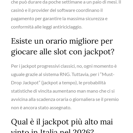
che può durare da poche settimane a un paio di mesi. Il
casinò e il provider del software coordinano il
pagamento per garantire la massima sicurezza e
conformità alle leggi antiriciclaggio.
Esiste un orario migliore per
giocare alle slot con jackpot?
Per i jackpot progressivi classici, no, ogni momento è
uguale grazie al sistema RNG. Tuttavia, per i “Must-
Drop Jackpot” (jackpot a tempo), le probabilità
statistiche di vincita aumentano man mano che ci si
avvicina alla scadenza oraria o giornaliera se il premio
non è ancora stato assegnato.
Qual è il jackpot più alto mai
vinto in Italia nel 2026?