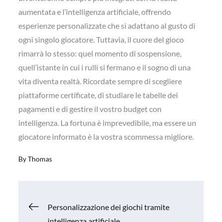
aumentata e l’intelligenza artificiale, offrendo
esperienze personalizzate che si adattano al gusto di
ogni singolo giocatore. Tuttavia, il cuore del gioco
rimarrà lo stesso: quel momento di sospensione,
quell’istante in cui i rulli si fermano e il sogno di una
vita diventa realtà. Ricordate sempre di scegliere
piattaforme certificate, di studiare le tabelle dei
pagamenti e di gestire il vostro budget con
intelligenza. La fortuna è imprevedibile, ma essere un
giocatore informato è la vostra scommessa migliore.
By
Thomas
Navigazione
Personalizzazione dei giochi tramite
intelligenza artificiale