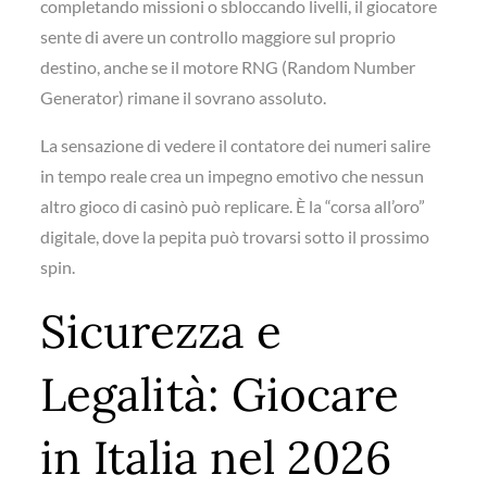
completando missioni o sbloccando livelli, il giocatore
sente di avere un controllo maggiore sul proprio
destino, anche se il motore RNG (Random Number
Generator) rimane il sovrano assoluto.
La sensazione di vedere il contatore dei numeri salire
in tempo reale crea un impegno emotivo che nessun
altro gioco di casinò può replicare. È la “corsa all’oro”
digitale, dove la pepita può trovarsi sotto il prossimo
spin.
Sicurezza e
Legalità: Giocare
in Italia nel 2026